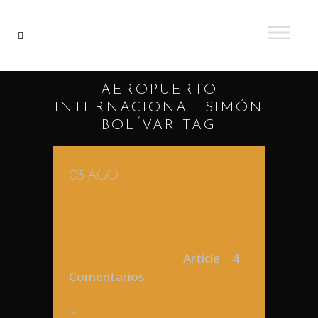
AEROPUERTO
INTERNACIONAL SIMÓN
BOLÍVAR TAG
03 AGO
MIS PRIMEROS
PASOS EN VENEZUELA,
NOVIEMBRE DEL 2010
Posted at 18:07h
in
Article
4
Comentarios
...