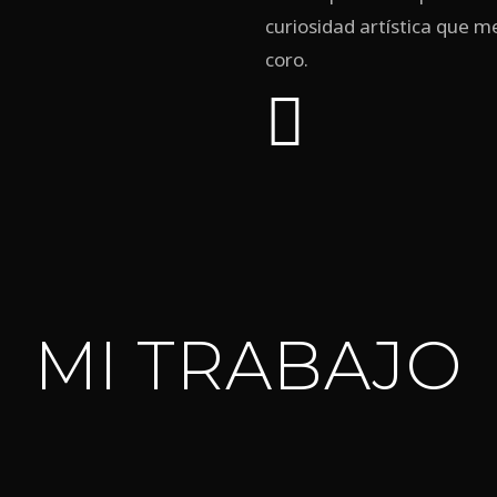
curiosidad artística que m
coro.
MI TRABAJO