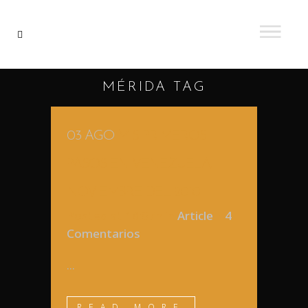
MÉRIDA TAG
03 AGO
MIS PRIMEROS
PASOS EN VENEZUELA,
NOVIEMBRE DEL 2010
Posted at 18:07h
in
Article
4
Comentarios
...
READ MORE