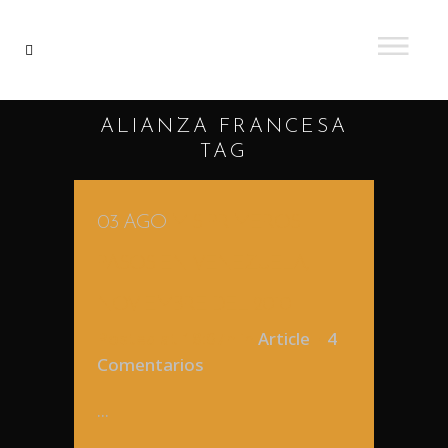
ALIANZA FRANCESA
TAG
03 AGO
MIS PRIMEROS
PASOS EN VENEZUELA,
NOVIEMBRE DEL 2010
Posted at 18:07h
in
Article
4
Comentarios
...