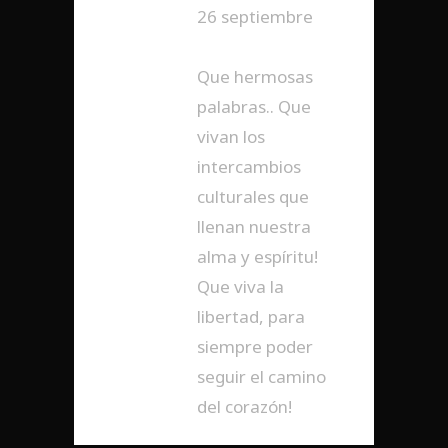
26 septiembre
RESPONDER
Que hermosas
palabras.. Que
vivan los
intercambios
culturales que
llenan nuestra
alma y espíritu!
Que viva la
libertad, para
siempre poder
seguir el camino
del corazón!