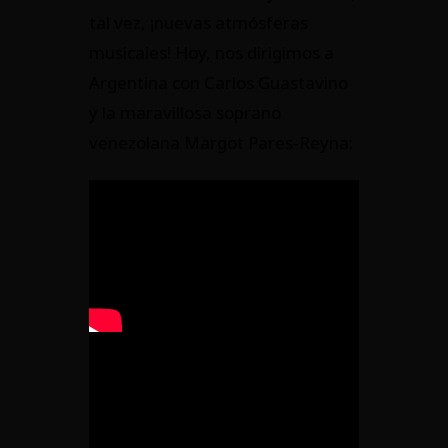
tal vez, ¡nuevas atmósferas
musicales! Hoy, nos dirigimos a
Argentina con Carlos Guastavino
y la maravillosa soprano
venezolana Margot Pares-Reyna: