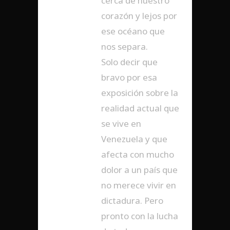
cerca de nuestro
corazón y lejos por
ese océano que
nos separa.
Solo decir que
bravo por esa
exposición sobre la
realidad actual que
se vive en
Venezuela y que
afecta con mucho
dolor a un país que
no merece vivir en
dictadura. Pero
pronto con la lucha