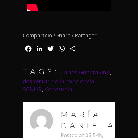
Compártelo / Share / Partager
Facebook
LinkedIn
Twitter
WhatsApp
Compartir
TAGS:
Carlos Guastavino
,
despertar de la conciencia
,
SCNUR
,
Venezuela
MARÍA
DANIELA
Posted at 05:54h,