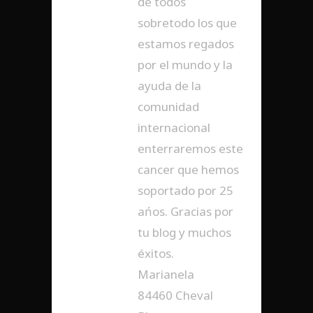
de todos
sobretodo los que
estamos regados
por el mundo y la
ayuda de la
comunidad
internacional
enterraremos este
cancer que hemos
soportado por 25
ańos. Gracias por
tu blog y muchos
éxitos.
Marianela
84460 Cheval