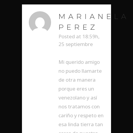
MARIANELA
PEREZ
Posted at 18:59h,
25 septiembre
RESPONDER
Mi querido amigo
no puedo llamarte
de otra manera
porque eres un
venezolano y así
nos tratamos con
cariño y respeto en
esa linda tierra tan