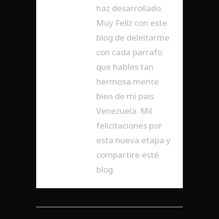
haz desarrollado.
Muy Feliz con este
blog de deleitarme
con cada parrafo
que hables tan
hermosa mente
bien de mi pais
Venezuela. Mil
felicitaciones por
esta nueva etapa y
compartire esté
blog.