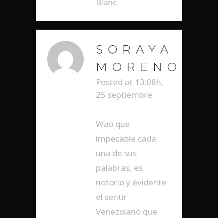
Blanc
SORAYA
MORENO
Posted at 13:08h,
25 septiembre
RESPONDER
Wao que
impecable cada
una de sus
palabras, es
notorio y évidente
el sentir
Venezolano que